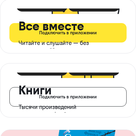
399 ₽ в мес
21 ₽ в день
Все вместе
Подключить в приложении
Читайте и слушайте — без
ограничений*
299 ₽ в мес
14 ₽ в день
Книги
Подключить в приложении
Тысячи произведений
с доступом офлайн