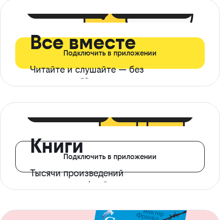
399 ₽ в мес
21 ₽ в день
Все вместе
Подключить в приложении
Читайте и слушайте — без
ограничений*
299 ₽ в мес
14 ₽ в день
Книги
Подключить в приложении
Тысячи произведений
с доступом офлайн