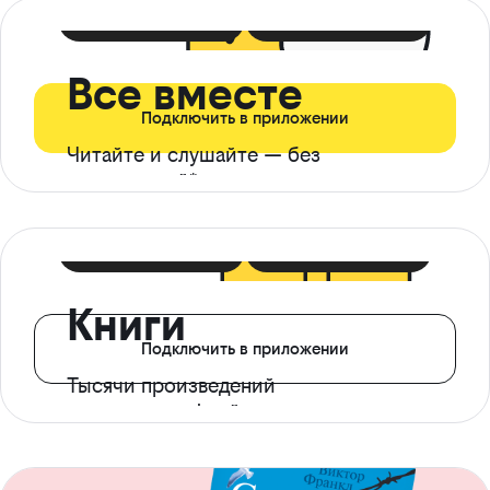
399 ₽ в мес
21 ₽ в день
Все вместе
Подключить в приложении
Читайте и слушайте — без
ограничений*
299 ₽ в мес
14 ₽ в день
Книги
Подключить в приложении
Тысячи произведений
с доступом офлайн