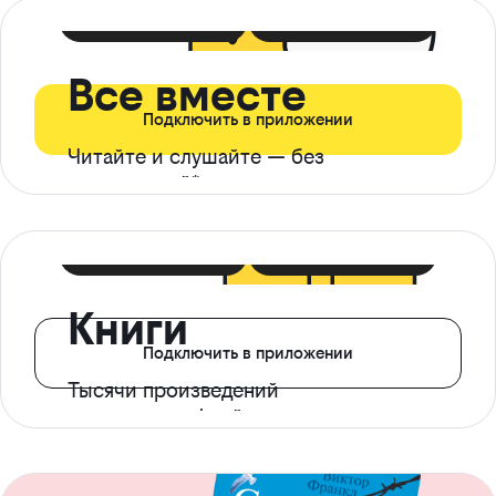
399 ₽ в мес
21 ₽ в день
Все вместе
Подключить в приложении
Читайте и слушайте — без
ограничений*
299 ₽ в мес
14 ₽ в день
Книги
Подключить в приложении
Тысячи произведений
с доступом офлайн