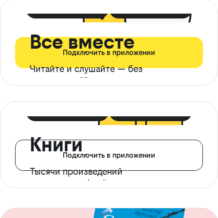
399 ₽ в мес
21 ₽ в день
Все вместе
Подключить в приложении
Читайте и слушайте — без
ограничений*
299 ₽ в мес
14 ₽ в день
Книги
Подключить в приложении
Тысячи произведений
с доступом офлайн