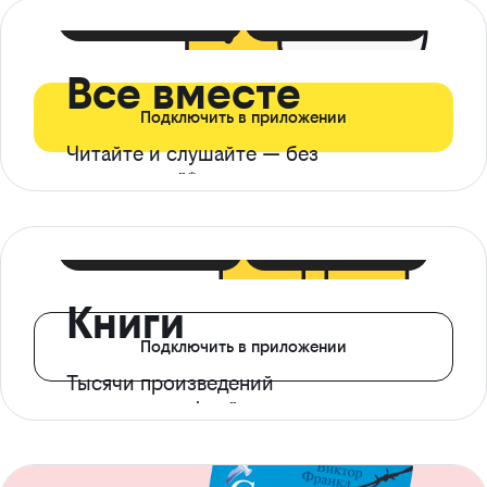
399 ₽ в мес
21 ₽ в день
Все вместе
Подключить в приложении
Читайте и слушайте — без
ограничений*
299 ₽ в мес
14 ₽ в день
Книги
Подключить в приложении
Тысячи произведений
с доступом офлайн