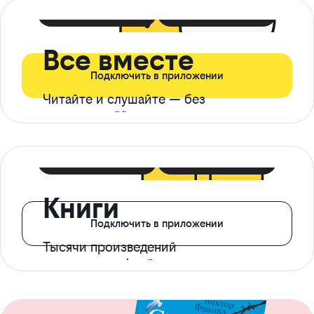
399 ₽ в мес
21 ₽ в день
Все вместе
Подключить в приложении
Читайте и слушайте — без
ограничений*
299 ₽ в мес
14 ₽ в день
Книги
Подключить в приложении
Тысячи произведений
с доступом офлайн