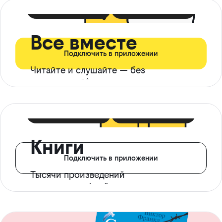
399 ₽ в мес
21 ₽ в день
Все вместе
Подключить в приложении
Читайте и слушайте — без
ограничений*
299 ₽ в мес
14 ₽ в день
Книги
Подключить в приложении
Тысячи произведений
с доступом офлайн