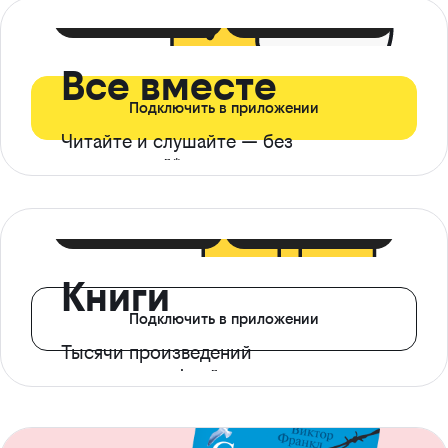
399 ₽ в мес
21 ₽ в день
Все вместе
Подключить в приложении
Читайте и слушайте — без
ограничений*
299 ₽ в мес
14 ₽ в день
Книги
Подключить в приложении
Тысячи произведений
с доступом офлайн