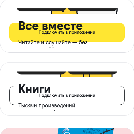
399 ₽ в мес
21 ₽ в день
Все вместе
Подключить в приложении
Читайте и слушайте — без
ограничений*
299 ₽ в мес
14 ₽ в день
Книги
Подключить в приложении
Тысячи произведений
с доступом офлайн