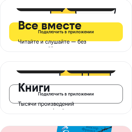
399 ₽ в мес
21 ₽ в день
Все вместе
Подключить в приложении
Читайте и слушайте — без
ограничений*
299 ₽ в мес
14 ₽ в день
Книги
Подключить в приложении
Тысячи произведений
с доступом офлайн