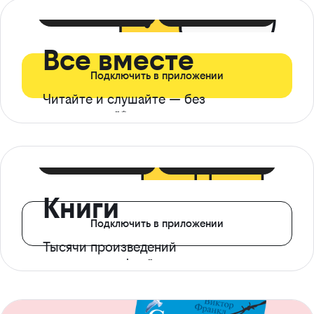
399 ₽ в мес
21 ₽ в день
Все вместе
Подключить в приложении
Читайте и слушайте — без
ограничений*
299 ₽ в мес
14 ₽ в день
Книги
Подключить в приложении
Тысячи произведений
с доступом офлайн