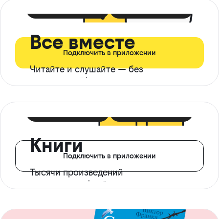
399 ₽ в мес
21 ₽ в день
Все вместе
Подключить в приложении
Читайте и слушайте — без
ограничений*
299 ₽ в мес
14 ₽ в день
Книги
Подключить в приложении
Тысячи произведений
с доступом офлайн