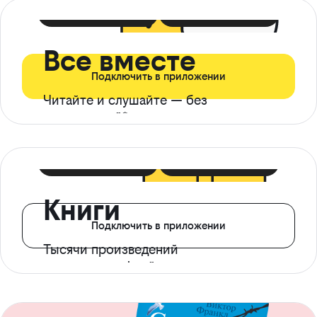
399 ₽ в мес
21 ₽ в день
Все вместе
Подключить в приложении
Читайте и слушайте — без
ограничений*
299 ₽ в мес
14 ₽ в день
Книги
Подключить в приложении
Тысячи произведений
с доступом офлайн