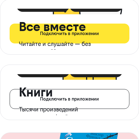
399 ₽ в мес
21 ₽ в день
Все вместе
Подключить в приложении
Читайте и слушайте — без
ограничений*
299 ₽ в мес
14 ₽ в день
Книги
Подключить в приложении
Тысячи произведений
с доступом офлайн