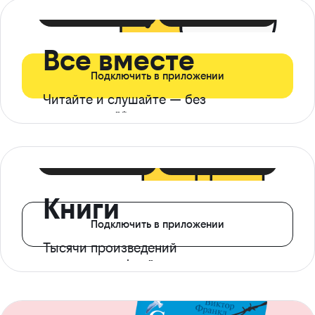
399 ₽ в мес
21 ₽ в день
Все вместе
Подключить в приложении
Читайте и слушайте — без
ограничений*
299 ₽ в мес
14 ₽ в день
Книги
Подключить в приложении
Тысячи произведений
с доступом офлайн