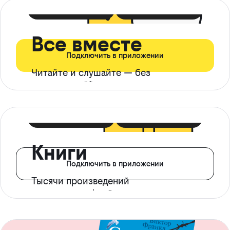
399 ₽ в мес
21 ₽ в день
Все вместе
Подключить в приложении
Читайте и слушайте — без
ограничений*
299 ₽ в мес
14 ₽ в день
Книги
Подключить в приложении
Тысячи произведений
с доступом офлайн