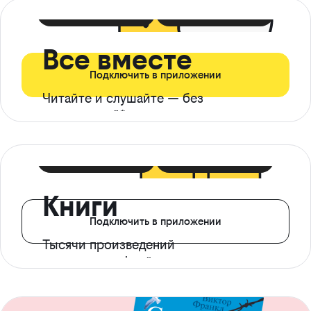
399 ₽ в мес
21 ₽ в день
Все вместе
Подключить в приложении
Читайте и слушайте — без
ограничений*
299 ₽ в мес
14 ₽ в день
Книги
Подключить в приложении
Тысячи произведений
с доступом офлайн