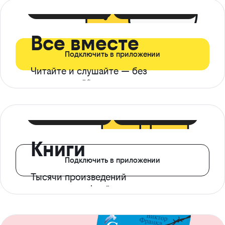
399 ₽ в мес
21 ₽ в день
Все вместе
Подключить в приложении
Читайте и слушайте — без
ограничений*
299 ₽ в мес
14 ₽ в день
Книги
Подключить в приложении
Тысячи произведений
с доступом офлайн