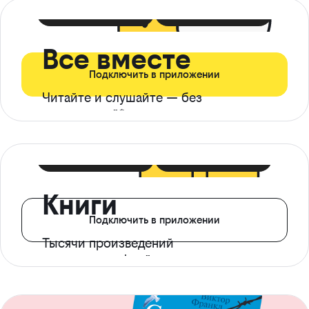
399 ₽ в мес
21 ₽ в день
Все вместе
Подключить в приложении
Читайте и слушайте — без
ограничений*
299 ₽ в мес
14 ₽ в день
Книги
Подключить в приложении
Тысячи произведений
с доступом офлайн