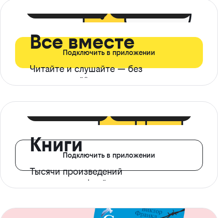
399 ₽ в мес
21 ₽ в день
Все вместе
Подключить в приложении
Читайте и слушайте — без
ограничений*
299 ₽ в мес
14 ₽ в день
Книги
Подключить в приложении
Тысячи произведений
с доступом офлайн