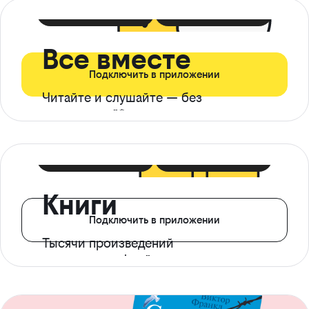
399 ₽ в мес
21 ₽ в день
Все вместе
Подключить в приложении
Читайте и слушайте — без
ограничений*
299 ₽ в мес
14 ₽ в день
Книги
Подключить в приложении
Тысячи произведений
с доступом офлайн