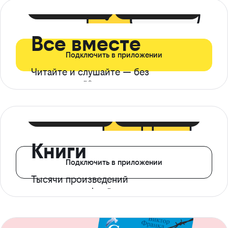
399 ₽ в мес
21 ₽ в день
Все вместе
Подключить в приложении
Читайте и слушайте — без
ограничений*
299 ₽ в мес
14 ₽ в день
Книги
Подключить в приложении
Тысячи произведений
с доступом офлайн