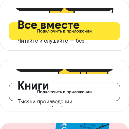
399 ₽ в мес
21 ₽ в день
Все вместе
Подключить в приложении
Читайте и слушайте — без
ограничений*
299 ₽ в мес
14 ₽ в день
Книги
Подключить в приложении
Тысячи произведений
с доступом офлайн