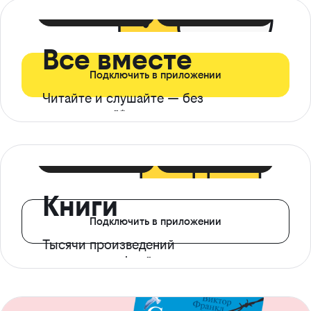
399 ₽ в мес
21 ₽ в день
Все вместе
Подключить в приложении
Читайте и слушайте — без
ограничений*
299 ₽ в мес
14 ₽ в день
Книги
Подключить в приложении
Тысячи произведений
с доступом офлайн