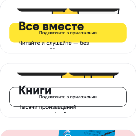
399 ₽ в мес
21 ₽ в день
Все вместе
Подключить в приложении
Читайте и слушайте — без
ограничений*
299 ₽ в мес
14 ₽ в день
Книги
Подключить в приложении
Тысячи произведений
с доступом офлайн