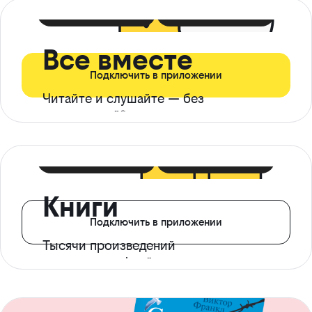
399 ₽ в мес
21 ₽ в день
Все вместе
Подключить в приложении
Читайте и слушайте — без
ограничений*
299 ₽ в мес
14 ₽ в день
Книги
Подключить в приложении
Тысячи произведений
с доступом офлайн