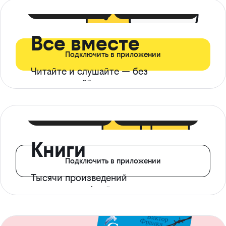
399 ₽ в мес
21 ₽ в день
Все вместе
Подключить в приложении
Читайте и слушайте — без
ограничений*
299 ₽ в мес
14 ₽ в день
Книги
Подключить в приложении
Тысячи произведений
с доступом офлайн