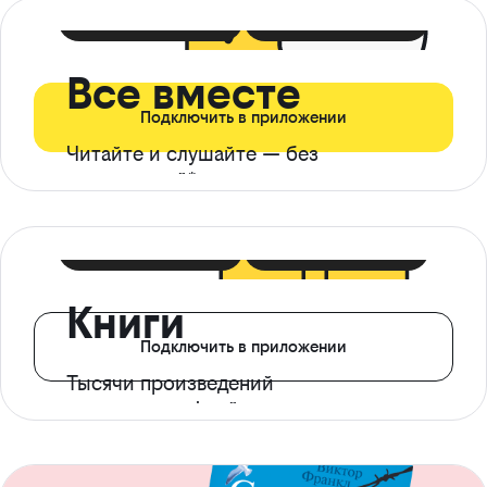
399 ₽ в мес
21 ₽ в день
Все вместе
Подключить в приложении
Читайте и слушайте — без
ограничений*
299 ₽ в мес
14 ₽ в день
Книги
Подключить в приложении
Тысячи произведений
с доступом офлайн