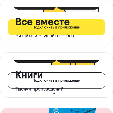
399 ₽ в мес
21 ₽ в день
Все вместе
Подключить в приложении
Читайте и слушайте — без
ограничений*
299 ₽ в мес
14 ₽ в день
Книги
Подключить в приложении
Тысячи произведений
с доступом офлайн