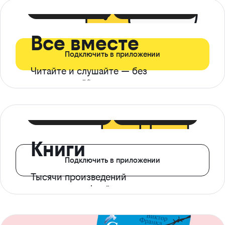
399 ₽ в мес
21 ₽ в день
Все вместе
Подключить в приложении
Читайте и слушайте — без
ограничений*
299 ₽ в мес
14 ₽ в день
Книги
Подключить в приложении
Тысячи произведений
с доступом офлайн