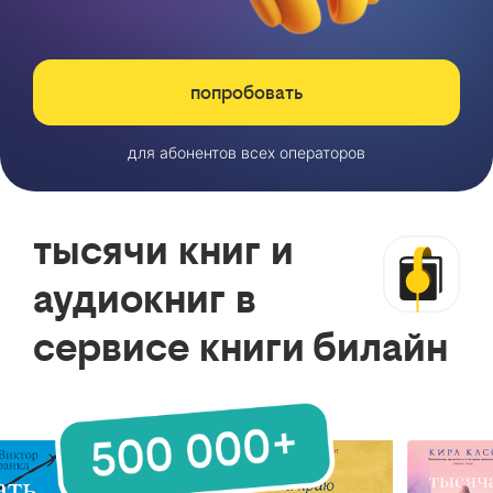
попробовать
для абонентов всех операторов
тысячи книг и
аудиокниг в
сервисе книги билайн