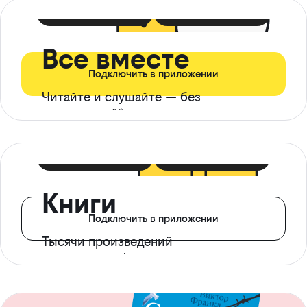
399 ₽ в мес
21 ₽ в день
Все вместе
Подключить в приложении
Читайте и слушайте — без
ограничений*
299 ₽ в мес
14 ₽ в день
Книги
Подключить в приложении
Тысячи произведений
с доступом офлайн