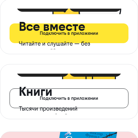
399 ₽ в мес
21 ₽ в день
Все вместе
Подключить в приложении
Читайте и слушайте — без
ограничений*
299 ₽ в мес
14 ₽ в день
Книги
Подключить в приложении
Тысячи произведений
с доступом офлайн