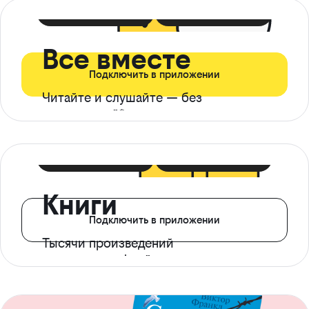
399 ₽ в мес
21 ₽ в день
Все вместе
Подключить в приложении
Читайте и слушайте — без
ограничений*
299 ₽ в мес
14 ₽ в день
Книги
Подключить в приложении
Тысячи произведений
с доступом офлайн