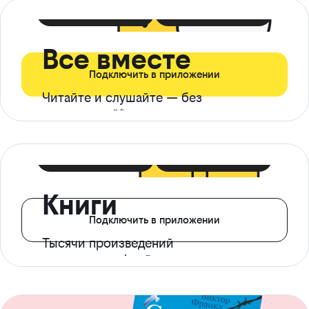
399 ₽ в мес
21 ₽ в день
Все вместе
Подключить в приложении
Читайте и слушайте — без
ограничений*
299 ₽ в мес
14 ₽ в день
Книги
Подключить в приложении
Тысячи произведений
с доступом офлайн