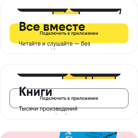
399 ₽ в мес
21 ₽ в день
Все вместе
Подключить в приложении
Читайте и слушайте — без
ограничений*
299 ₽ в мес
14 ₽ в день
Книги
Подключить в приложении
Тысячи произведений
с доступом офлайн