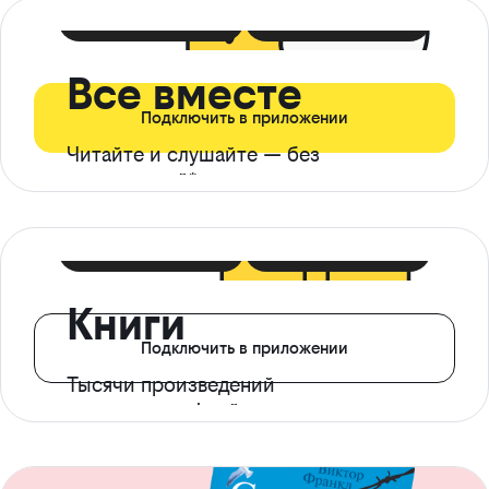
399 ₽ в мес
21 ₽ в день
Все вместе
Подключить в приложении
Читайте и слушайте — без
ограничений*
299 ₽ в мес
14 ₽ в день
Книги
Подключить в приложении
Тысячи произведений
с доступом офлайн