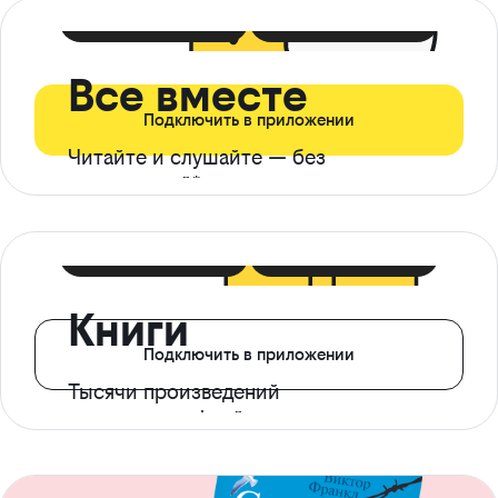
399 ₽ в мес
21 ₽ в день
Все вместе
Подключить в приложении
Читайте и слушайте — без
ограничений*
299 ₽ в мес
14 ₽ в день
Книги
Подключить в приложении
Тысячи произведений
с доступом офлайн