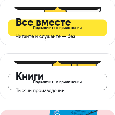
399 ₽ в мес
21 ₽ в день
Все вместе
Подключить в приложении
Читайте и слушайте — без
ограничений*
299 ₽ в мес
14 ₽ в день
Книги
Подключить в приложении
Тысячи произведений
с доступом офлайн