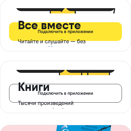
399 ₽ в мес
21 ₽ в день
Все вместе
Подключить в приложении
Читайте и слушайте — без
ограничений*
299 ₽ в мес
14 ₽ в день
Книги
Подключить в приложении
Тысячи произведений
с доступом офлайн