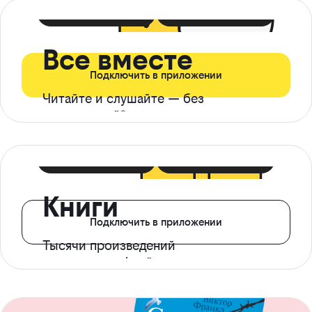
399 ₽ в мес
21 ₽ в день
Все вместе
Подключить в приложении
Читайте и слушайте — без
ограничений*
299 ₽ в мес
14 ₽ в день
Книги
Подключить в приложении
Тысячи произведений
с доступом офлайн