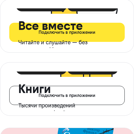
399 ₽ в мес
21 ₽ в день
Все вместе
Подключить в приложении
Читайте и слушайте — без
ограничений*
299 ₽ в мес
14 ₽ в день
Книги
Подключить в приложении
Тысячи произведений
с доступом офлайн