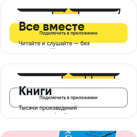
399 ₽ в мес
21 ₽ в день
Все вместе
Подключить в приложении
Читайте и слушайте — без
ограничений*
299 ₽ в мес
14 ₽ в день
Книги
Подключить в приложении
Тысячи произведений
с доступом офлайн