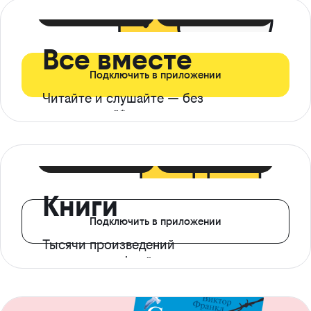
399 ₽ в мес
21 ₽ в день
Все вместе
Подключить в приложении
Читайте и слушайте — без
ограничений*
299 ₽ в мес
14 ₽ в день
Книги
Подключить в приложении
Тысячи произведений
с доступом офлайн