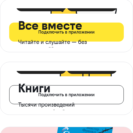
399 ₽ в мес
21 ₽ в день
Все вместе
Подключить в приложении
Читайте и слушайте — без
ограничений*
299 ₽ в мес
14 ₽ в день
Книги
Подключить в приложении
Тысячи произведений
с доступом офлайн