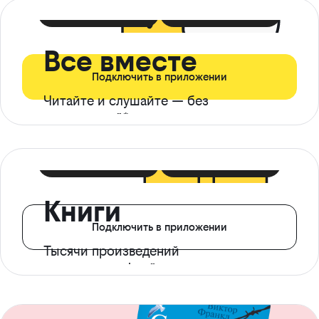
399 ₽ в мес
21 ₽ в день
Все вместе
Подключить в приложении
Читайте и слушайте — без
ограничений*
299 ₽ в мес
14 ₽ в день
Книги
Подключить в приложении
Тысячи произведений
с доступом офлайн