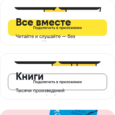
399 ₽ в мес
21 ₽ в день
Все вместе
Подключить в приложении
Читайте и слушайте — без
ограничений*
299 ₽ в мес
14 ₽ в день
Книги
Подключить в приложении
Тысячи произведений
с доступом офлайн