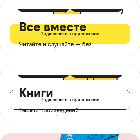
399 ₽ в мес
21 ₽ в день
Все вместе
Подключить в приложении
Читайте и слушайте — без
ограничений*
299 ₽ в мес
14 ₽ в день
Книги
Подключить в приложении
Тысячи произведений
с доступом офлайн