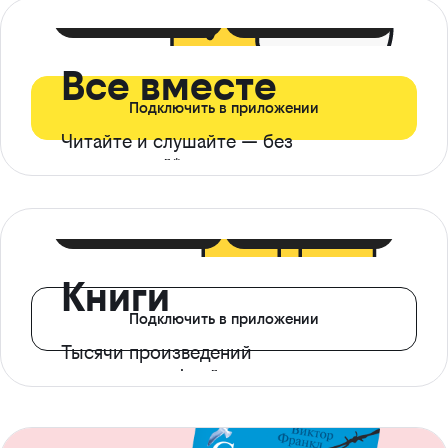
399 ₽ в мес
21 ₽ в день
Все вместе
Подключить в приложении
Читайте и слушайте — без
ограничений*
299 ₽ в мес
14 ₽ в день
Книги
Подключить в приложении
Тысячи произведений
с доступом офлайн