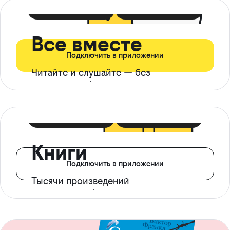
399 ₽ в мес
21 ₽ в день
Все вместе
Подключить в приложении
Читайте и слушайте — без
ограничений*
299 ₽ в мес
14 ₽ в день
Книги
Подключить в приложении
Тысячи произведений
с доступом офлайн